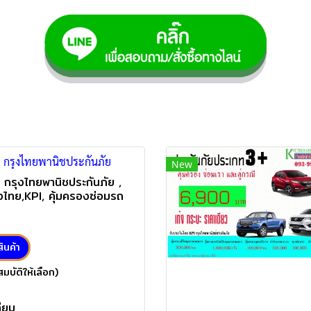
 กรุงไทยพานิชประกันภัย
New
 กรุงไทยพานิชประกันภัย ,
งไทย,KPI, คุ้มครองซ่อมรถ
รณี คุ้มครองรถหาย ไฟไหม้
รถชนรถ)
สินค้า
มบัติให้เลือก)
ทียบ