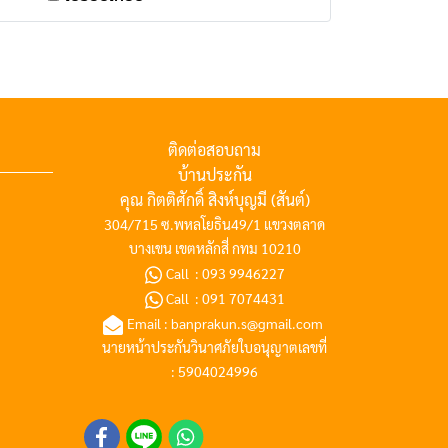
ติดต่อสอบถาม
บ้านประกัน
คุณ กิตติศักดิ์ สิงห์บุญมี (สันต์)
304/715 ซ.พหลโยธิน49/1 แขวงตลาด
บางเขน เขตหลักสี่ กทม 10210
Call :
093 9946227
Call :
091 7074431
Email :
banprakun.s@gmail.com
นายหน้าประกันวินาศภัยใบอนุญาตเลขที่
: 5904024996