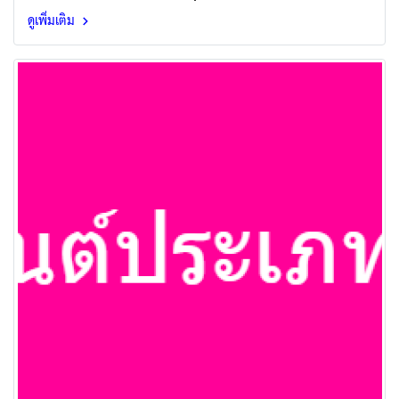
รับแจ้งอุบัติเหตุตลอด 24 ชั่วโมง
ดูเพิ่มเติม