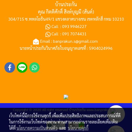
บ้านประกัน
คุณ กิตติศักดิ์ สิงห์บุญมี (สันต์)
304/715 ซ.พหลโยธิน49/1 แขวงตลาดบางเขน เขตหลักสี่ กทม 10210
Call :
093 9946227
Call :
091 7074431
Email :
banprakun.s@gmail.com
นายหน้าประกันวินาศภัยใบอนุญาตเลขที่ : 5904024996
Copyright © 2020 All right reserved
บ้านประกัน
www.banprakun.com
เว็บไซต์นี้มีการใช้งานคุกกี้ เพื่อเพิ่มประสิทธิภาพและประสบการณ์ที่ดี
นายหน้าประกันวินาศภัยใบอนุญาตเลขที่ : 5904024996
ในการใช้งานเว็บไซต์ของท่าน ท่านสามารถอ่านรายละเอียดเพิ่มเติม
ได้ที่
นโยบายความเป็นส่วนตัว
และ
นโยบายคุกกี้