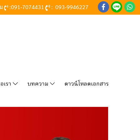
าม
:
091-7074431
:
093-9946227
่อเรา
บทความ
ดาวน์โหลดเอกสาร