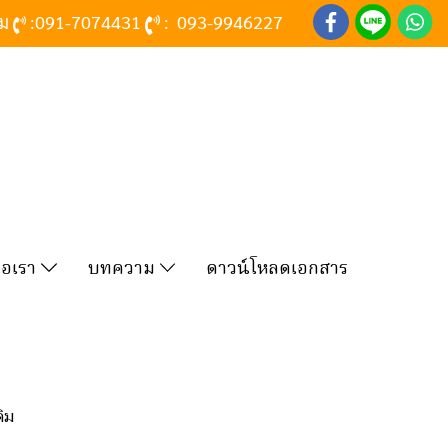
าม
:
091-7074431
:
093-9946227
่อเรา
บทความ
ดาวน์โหลดเอกสาร
ดิม