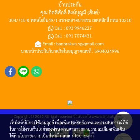
บ้านประกัน
คุณ กิตติศักดิ์ สิงห์บุญมี (สันต์)
304/715 ซ.พหลโยธิน49/1 แขวงตลาดบางเขน เขตหลักสี่ กทม 10210
Call :
093 9946227
Call :
091 7074431
Email :
banprakun.s@gmail.com
นายหน้าประกันวินาศภัยใบอนุญาตเลขที่ : 5904024996
Copyright © 2020 All right reserved
บ้านประกัน
www.banprakun.com
เว็บไซต์นี้มีการใช้งานคุกกี้ เพื่อเพิ่มประสิทธิภาพและประสบการณ์ที่ดี
นายหน้าประกันวินาศภัยใบอนุญาตเลขที่ : 5904024996
ในการใช้งานเว็บไซต์ของท่าน ท่านสามารถอ่านรายละเอียดเพิ่มเติม
ได้ที่
นโยบายความเป็นส่วนตัว
และ
นโยบายคุกกี้