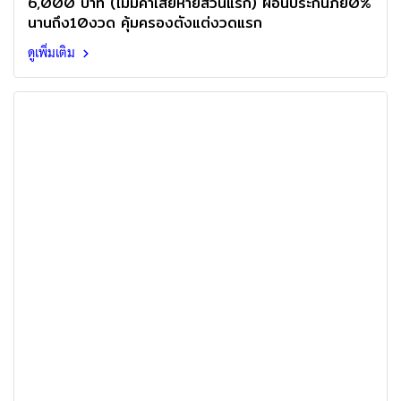
6,000 บาท (ไม่มีค่าเสียหายส่วนแรก) ผ่อนประกันภัย0%
นานถึง10งวด คุ้มครองตังแต่งวดแรก
ดูเพิ่มเติม